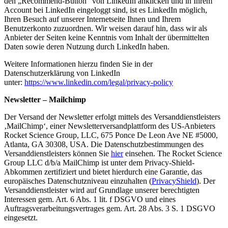
den „Recommend-Button“ von LinkedIn anklicken und in Ihrem
Account bei LinkedIn eingeloggt sind, ist es LinkedIn möglich,
Ihren Besuch auf unserer Internetseite Ihnen und Ihrem
Benutzerkonto zuzuordnen. Wir weisen darauf hin, dass wir als
Anbieter der Seiten keine Kenntnis vom Inhalt der übermittelten
Daten sowie deren Nutzung durch LinkedIn haben.
Weitere Informationen hierzu finden Sie in der
Datenschutzerklärung von LinkedIn
unter:
https://www.linkedin.com/legal/privacy-policy
Newsletter – Mailchimp
Der Versand der Newsletter erfolgt mittels des Versanddienstleisters
‚MailChimp‘, einer Newsletterversandplattform des US-Anbieters
Rocket Science Group, LLC, 675 Ponce De Leon Ave NE #5000,
Atlanta, GA 30308, USA. Die Datenschutzbestimmungen des
Versanddienstleisters können Sie
hier
einsehen. The Rocket Science
Group LLC d/b/a MailChimp ist unter dem Privacy-Shield-
Abkommen zertifiziert und bietet hierdurch eine Garantie, das
europäisches Datenschutzniveau einzuhalten (
PrivacyShield
). Der
Versanddienstleister wird auf Grundlage unserer berechtigten
Interessen gem. Art. 6 Abs. 1 lit. f DSGVO und eines
Auftragsverarbeitungsvertrages gem. Art. 28 Abs. 3 S. 1 DSGVO
eingesetzt.