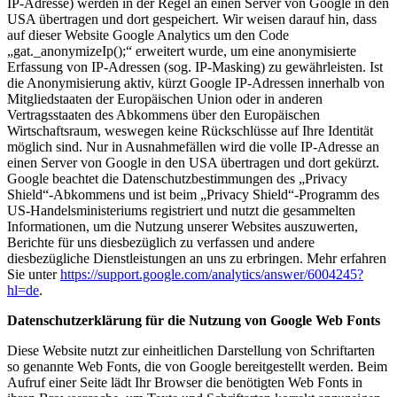
IP-Adresse) werden in der Regel an einen Server von Google in den
USA übertragen und dort gespeichert. Wir weisen darauf hin, dass
auf dieser Website Google Analytics um den Code
„gat._anonymizeIp();“ erweitert wurde, um eine anonymisierte
Erfassung von IP-Adressen (sog. IP-Masking) zu gewährleisten. Ist
die Anonymisierung aktiv, kürzt Google IP-Adressen innerhalb von
Mitgliedstaaten der Europäischen Union oder in anderen
Vertragsstaaten des Abkommens über den Europäischen
Wirtschaftsraum, weswegen keine Rückschlüsse auf Ihre Identität
möglich sind. Nur in Ausnahmefällen wird die volle IP-Adresse an
einen Server von Google in den USA übertragen und dort gekürzt.
Google beachtet die Datenschutzbestimmungen des „Privacy
Shield“-Abkommens und ist beim „Privacy Shield“-Programm des
US-Handelsministeriums registriert und nutzt die gesammelten
Informationen, um die Nutzung unserer Websites auszuwerten,
Berichte für uns diesbezüglich zu verfassen und andere
diesbezügliche Dienstleistungen an uns zu erbringen. Mehr erfahren
Sie unter
https://support.google.com/analytics/answer/6004245?
hl=de
.
Datenschutzerklärung für die Nutzung von Google Web Fonts
Diese Website nutzt zur einheitlichen Darstellung von Schriftarten
so genannte Web Fonts, die von Google bereitgestellt werden. Beim
Aufruf einer Seite lädt Ihr Browser die benötigten Web Fonts in